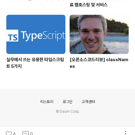
료 웹호스팅 및 서비스
실무에서 쓰는 유용한 타입스크립
[오픈소스코드리뷰] classNam
트 5가지
es
의안내
티스토리
로그인
고객센터
© Daum Corp.
6
0