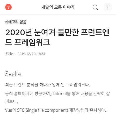
검색하기
개발의 모든 이야기
티스토리
카테고리 없음
2020년 눈여겨 볼만한 프런트엔
드 프레임워크
유지남
2019. 12. 23. 18:51
Svelte
최근 트렌드 분석을 하다가 알게 된 프레임워크다.
공식 홈페이지에 방문하여, Tutorial를 통해
내용을 간략히 살
펴보니,
Vue의
SFC
(Single file component) 제작방법과 유사하다.